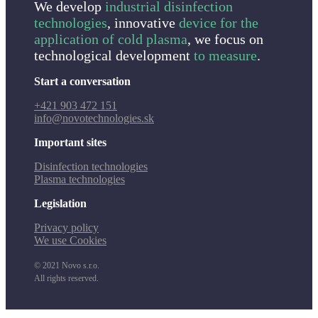
We develop
industrial disinfection
technologies
, innovative
device for the
application of cold plasma
, we focus on
technological development
to measure
.
Start a conversation
+421 903 472 151
info@novotechnologies.sk
Important sites
Disinfection technologies
Plasma technologies
Legislation
Privacy policy
We use Cookies
© 2021 Novo s.r.o.
All rights reserved.