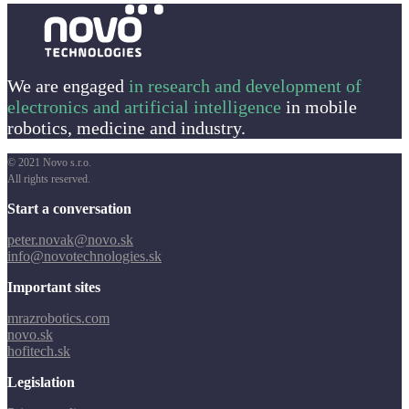
We are engaged
in research and development of
electronics and artificial intelligence
in mobile
robotics, medicine and industry.
© 2021 Novo s.r.o.
All rights reserved.
Start a conversation
peter.novak@novo.sk
info@novotechnologies.sk
Important sites
mrazrobotics.com
novo.sk
hofitech.sk
Legislation