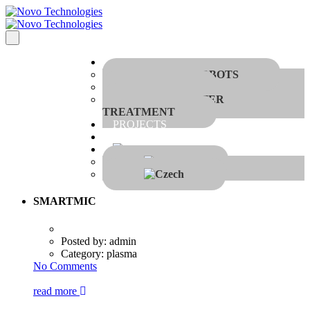
Applications
MOBILE ROBOTS
TIBIA
WASTEWATER
TREATMENT
PROJECTS
Contact
SMARTMIC
Posted by:
admin
Category:
plasma
No Comments
read more