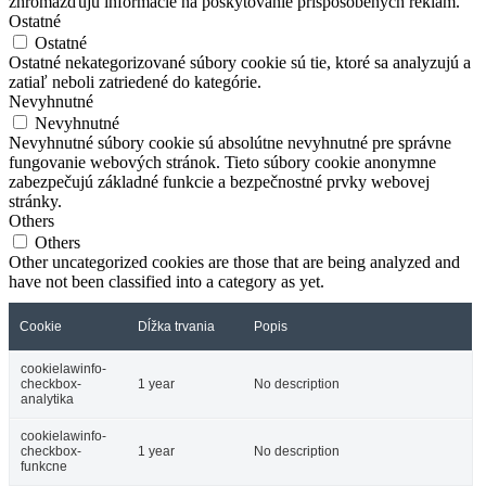
zhromažďujú informácie na poskytovanie prispôsobených reklám.
Ostatné
Ostatné
Ostatné nekategorizované súbory cookie sú tie, ktoré sa analyzujú a
zatiaľ neboli zatriedené do kategórie.
Nevyhnutné
Nevyhnutné
Nevyhnutné súbory cookie sú absolútne nevyhnutné pre správne
fungovanie webových stránok. Tieto súbory cookie anonymne
zabezpečujú základné funkcie a bezpečnostné prvky webovej
stránky.
Others
Others
Other uncategorized cookies are those that are being analyzed and
have not been classified into a category as yet.
Cookie
Dĺžka trvania
Popis
cookielawinfo-
checkbox-
1 year
No description
analytika
cookielawinfo-
checkbox-
1 year
No description
funkcne