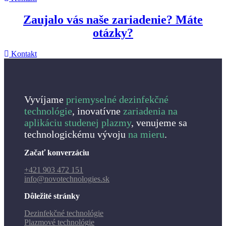
Zaujalo vás naše zariadenie? Máte
otázky?
Kontakt
Vyvíjame
priemyselné dezinfekčné
technológie
, inovatívne
zariadenia na
aplikáciu studenej plazmy
, venujeme sa
technologickému vývoju
na mieru
.
Začať konverzáciu
+421 903 472 151
info@novotechnologies.sk
Dôležité stránky
Dezinfekčné technológie
Plazmové technológie