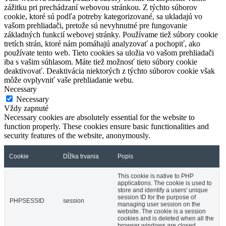
zážitku pri prechádzaní webovou stránkou. Z týchto súborov
cookie, ktoré sú podľa potreby kategorizované, sa ukladajú vo
vašom prehliadači, pretože sú nevyhnutné pre fungovanie
základných funkcií webovej stránky. Používame tiež súbory cookie
tretích strán, ktoré nám pomáhajú analyzovať a pochopiť, ako
používate tento web. Tieto cookies sa uložia vo vašom prehliadači
iba s vašim súhlasom. Máte tiež možnosť tieto súbory cookie
deaktivovať. Deaktivácia niektorých z týchto súborov cookie však
môže ovplyvniť vaše prehliadanie webu.
Necessary
Necessary
Vždy zapnuté
Necessary cookies are absolutely essential for the website to
function properly. These cookies ensure basic functionalities and
security features of the website, anonymously.
Cookie
Dĺžka trvania
Popis
This cookie is native to PHP
applications. The cookie is used to
store and identify a users' unique
session ID for the purpose of
PHPSESSID
session
managing user session on the
website. The cookie is a session
cookies and is deleted when all the
browser windows are closed.