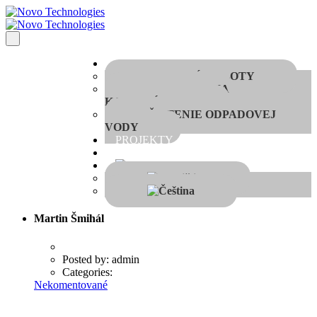
APLIKÁCIE
MOBILNÉ ROBOTY
DIAGNOSTIKA
KARCINÓMOV
ČISTENIE ODPADOVEJ
VODY
PROJEKTY
Kontakt
Martin Šmihál
Posted by:
admin
Categories:
Nekomentované