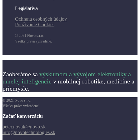
Legislatíva
Ochrana osobných údajov
Používanie Cookies
© 2021 Novo s.r.o.
Všetky práva vyhradené.
Zaoberáme sa
výskumom a vývojom elektroniky a
umelej inteligencie
v mobilnej robotike, medicíne a
priemysle.
© 2021 Novo s.r.o.
Všetky práva vyhradené.
Začať konverzáciu
peter.novak@novo.sk
info@novotechnologies.sk