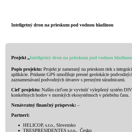
Inteligetný dron na prieskum pod vodnou hladinou
Projekt „
Inteligetný dron na prieskum pod vodnou hladinou
Popis projektu:
Projekt je zameraný na prieskum riek s integr
aplikácie. Pridanie GPS umožňuje presné geolokácie podvodných
zaznamenávaní podvodných útvarov s presnými súradnicami.
Cieľ projektu:
Naším cieľom je vyvinúť vylepšený systém DIVE
konkrétnych bodov v morských ekosystémoch v priebehu času.
Nenávratný finančný príspevok:
–
Partneri:
HELICOP, s.r.o., Slovensko
TRESPRESIDENTES s.r.o., Česko