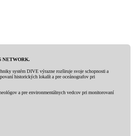
ARS NETWORK.
chniky systém DIVE výrazne rozširuje svoje schopnosti a
vaní historických lokalít a pre oceánografov pri
heológov a pre environmentálnych vedcov pri monitorovaní