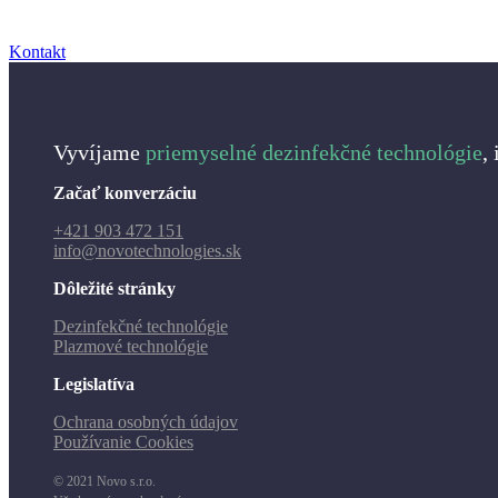
Kontakt
Vyvíjame
priemyselné dezinfekčné technológie
,
Začať konverzáciu
+421 903 472 151
info@novotechnologies.sk
Dôležité stránky
Dezinfekčné technológie
Plazmové technológie
Legislatíva
Ochrana osobných údajov
Používanie Cookies
© 2021 Novo s.r.o.