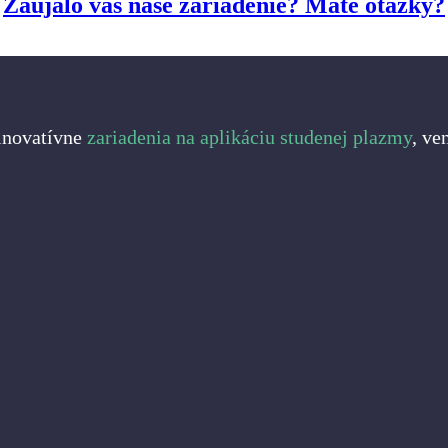
Zaujalo vás naše zariadenie? Máte otázky?
 inovatívne
zariadenia na aplikáciu studenej plazmy
, ve