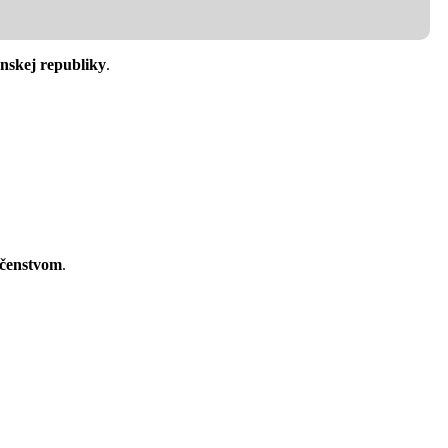
enskej republiky
.
čenstvom
.