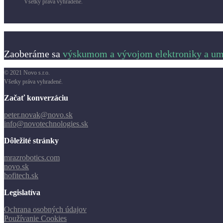
Všetky práva vyhradené.
Zaoberáme sa
výskumom a vývojom elektroniky a ume
© 2021 Novo s.r.o.
Všetky práva vyhradené.
Začať konverzáciu
peter.novak@novo.sk
info@novotechnologies.sk
Dôležité stránky
mrazrobotics.com
novo.sk
hofitech.sk
Legislatíva
Ochrana osobných údajov
Používanie Cookies