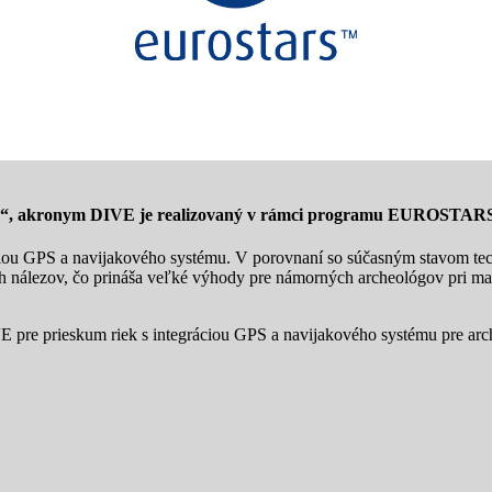
“, akronym DIVE je realizovaný v rámci programu EUROST
áciou GPS a navijakového systému. V porovnaní so súčasným stavom te
 nálezov, čo prináša veľké výhody pre námorných archeológov pri mapo
 pre prieskum riek s integráciou GPS a navijakového systému pre arc