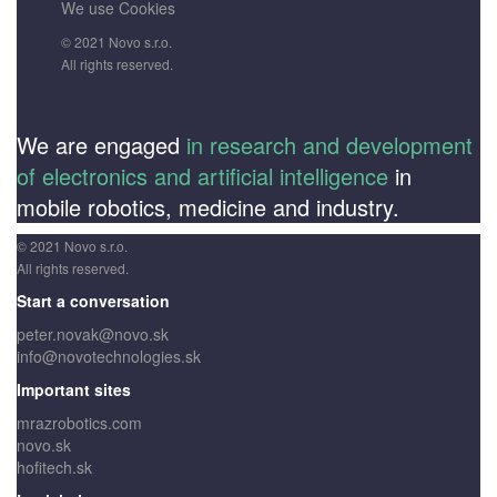
We use Cookies
© 2021 Novo s.r.o.
All rights reserved.
We are engaged
in research and development
of electronics and artificial intelligence
in
mobile robotics, medicine and industry.
© 2021 Novo s.r.o.
All rights reserved.
Start a conversation
peter.novak@novo.sk
info@novotechnologies.sk
Important sites
mrazrobotics.com
novo.sk
hofitech.sk