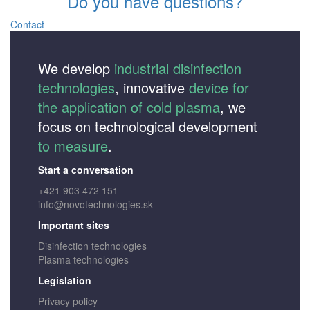
Do you have questions?
Contact
We develop
industrial disinfection
technologies
, innovative
device for
the application of cold plasma
, we
focus on technological development
to measure
.
Start a conversation
+421 903 472 151
info@novotechnologies.sk
Important sites
Disinfection technologies
Plasma technologies
Legislation
Privacy policy