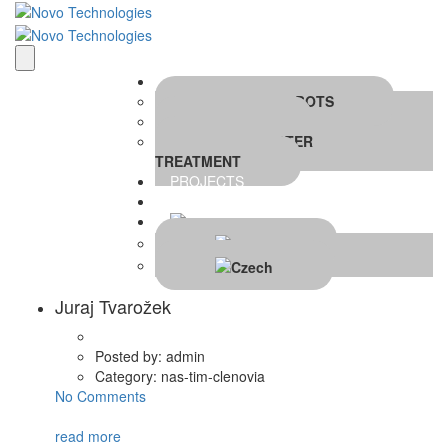
Applications
MOBILE ROBOTS
TIBIA
WASTEWATER
TREATMENT
PROJECTS
Contact
Juraj Tvarožek
Posted by:
admin
Category:
nas-tim-clenovia
No Comments
read more